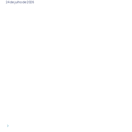
24 de julho de 2026
"Para você, para o próximo, para o futuro"
Contato
Fale conosco