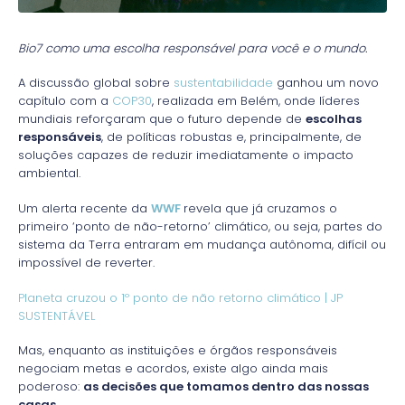
Bio7 como uma escolha responsável para você e o mundo.
A discussão global sobre
sustentabilidade
ganhou um novo
capítulo com a
COP30
, realizada em Belém, onde líderes
mundiais reforçaram que o futuro depende de
escolhas
responsáveis
, de políticas robustas e, principalmente, de
soluções capazes de reduzir imediatamente o impacto
ambiental.
Um alerta recente da
WWF
revela que já cruzamos o
primeiro ‘ponto de não-retorno’ climático, ou seja, partes do
sistema da Terra entraram em mudança autônoma, difícil ou
impossível de reverter.
Planeta cruzou o 1º ponto de não retorno climático | JP
SUSTENTÁVEL
Mas, enquanto as instituições e órgãos responsáveis
negociam metas e acordos, existe algo ainda mais
poderoso:
as decisões que tomamos dentro das nossas
casas.