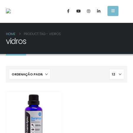
HOME
PRODUCT TAG -
VIDROS
vidros