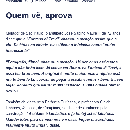
consumiu R$ 1,6 milhão — Foto: Fernando Evans/g1
Quem vê, aprova
Morador de São Paulo, o arquiteto José Sabino Maurelli, de 72 anos,
disse que a
“Fontana di Trevi” chamou a atenção assim que a
viu. De férias na cidade, classificou a iniciativa como “muito
interessante”.
“Fotografei, filmei, chamou a atenção. Há dez anos estivemos
aqui e não tinha isso. Já estive em Roma, na Fontana di Trevi, e
essa lembrou bem. A original é muito maior, mas a réplica está
muito bem feita, tiveram de pegar a escala e reduzir bem. E ficou
legal. Acredito que vai ter muita visitação. É uma cidade ótima”,
avaliou.
Também de visita pela Estância Turística, a professora Cleide
Linhares, 49 anos, de Campinas, se disse deslumbrada pela
construção.
“A cidade é fantástica, e [a fonte] achei fabulosa.
Mandei fotos para os meninos em casa. Fiquei maravilhada,
realmente muito linda”, disse.