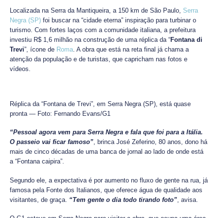
Localizada na Serra da Mantiqueira, a 150 km de São Paulo,
Serra
Negra (SP)
foi buscar na “cidade eterna” inspiração para turbinar o
turismo. Com fortes laços com a comunidade italiana, a prefeitura
investiu R$ 1,6 milhão na construção de uma réplica da “
Fontana di
Trevi
”, ícone de
Roma
. A obra que está na reta final já chama a
atenção da população e de turistas, que capricham nas fotos e
vídeos.
Réplica da “Fontana de Trevi”, em Serra Negra (SP), está quase
pronta — Foto: Fernando Evans/G1
“Pessoal agora vem para Serra Negra e fala que foi para a Itália.
O passeio vai ficar famoso”
, brinca José Zeferino, 80 anos, dono há
mais de cinco décadas de uma banca de jornal ao lado de onde está
a “Fontana caipira”.
Segundo ele, a expectativa é por aumento no fluxo de gente na rua, já
famosa pela Fonte dos Italianos, que oferece água de qualidade aos
visitantes, de graça.
“Tem gente o dia todo tirando foto”
, avisa.