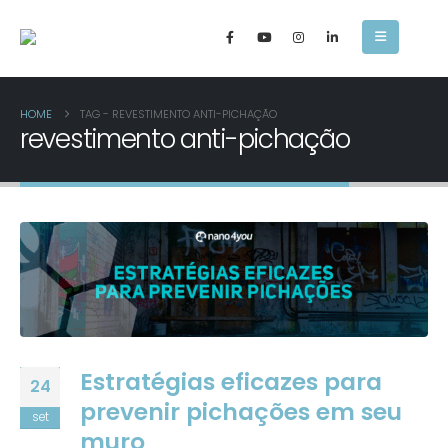
HOME
TAG -
REVESTIMENTO ANTI-PICHAÇÃO
revestimento anti-pichação
Estratégias eficazes para
24
prevenir pichações em seu
set
muro