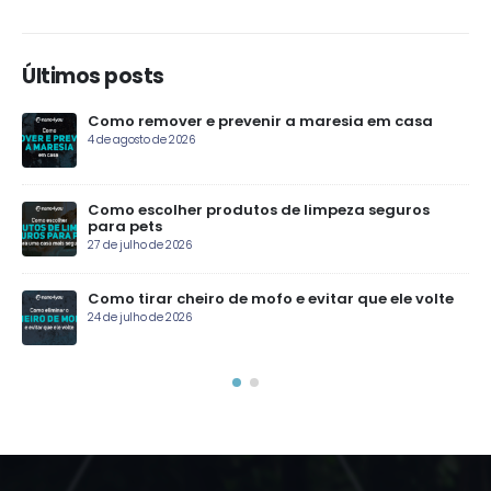
Últimos posts
nir a maresia em casa
Cultura da qualidade: Nan
processos
13 de julho de 2026
os de limpeza seguros
Qual o melhor produto para
encardido?
10 de julho de 2026
ofo e evitar que ele volte
Desengordurante para cozin
escolher
26 de junho de 2026