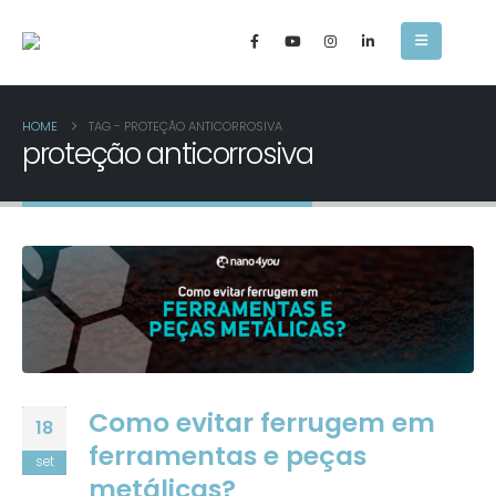
HOME
TAG -
PROTEÇÃO ANTICORROSIVA
proteção anticorrosiva
Como evitar ferrugem em
18
ferramentas e peças
set
metálicas?