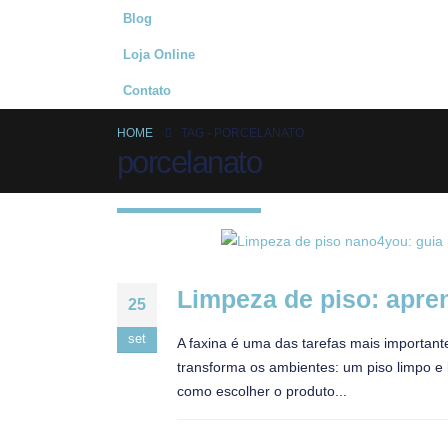
Blog
Loja Online
Contato
HOME
TAG -
PORCELANATO
porcelanato
Limpeza de piso: apre
25
set
A faxina é uma das tarefas mais importante
transforma os ambientes: um piso limpo e
como escolher o produto...