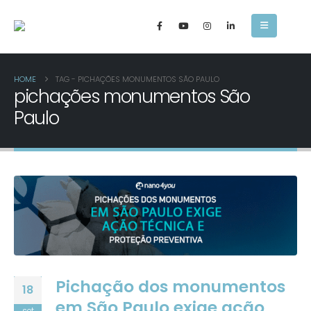
HOME
TAG -
PICHAÇÕES MONUMENTOS SÃO PAULO
pichações monumentos São
Paulo
Pichação dos monumentos
18
em São Paulo exige ação
set