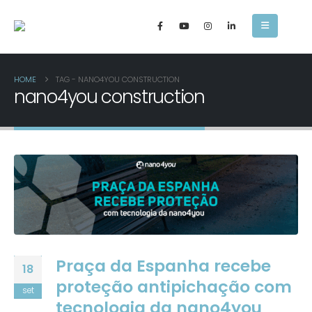
HOME
TAG -
NANO4YOU CONSTRUCTION
nano4you construction
Praça da Espanha recebe
18
proteção antipichação com
set
tecnologia da nano4you