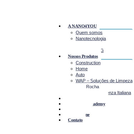
A NANO4YOU
Quem somos
Nanotecnologia
Certificado B
Relatório ESG
Nossos Produtos
Construction
Home
Auto
WAP – Soluções de Limpeza
NanoRocha
Primax – Eccellenza Italiana
Projetos
Nano4You Academy
Blog
Loja Online
Contato