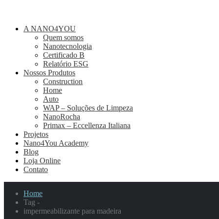
A NANO4YOU
Quem somos
Nanotecnologia
Certificado B
Relatório ESG
Nossos Produtos
Construction
Home
Auto
WAP – Soluções de Limpeza
NanoRocha
Primax – Eccellenza Italiana
Projetos
Nano4You Academy
Blog
Loja Online
Contato
Home
Tag -
impermeabilizante para madeira