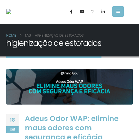
HOME
TAG -
HIGIENIZAÇÃO DE ESTOFADOS
higienização de estofados
Adeus Odor WAP: elimine
18
maus odores com
set
segurança e eficácia