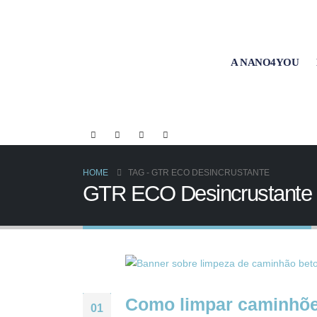
A NANO4YOU
HOME
TAG -
GTR ECO DESINCRUSTANTE
GTR ECO Desincrustante
Como limpar caminhões
01