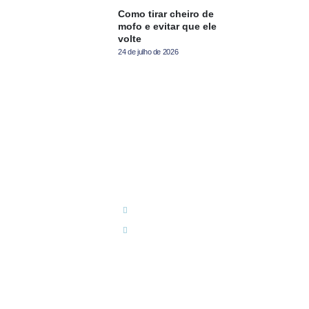
Como tirar cheiro de
mofo e evitar que ele
volte
24 de julho de 2026
pliance
Redes Sociais
ivacidade e LGPD
nano4you
nano4youAuto
oria
nanorocha