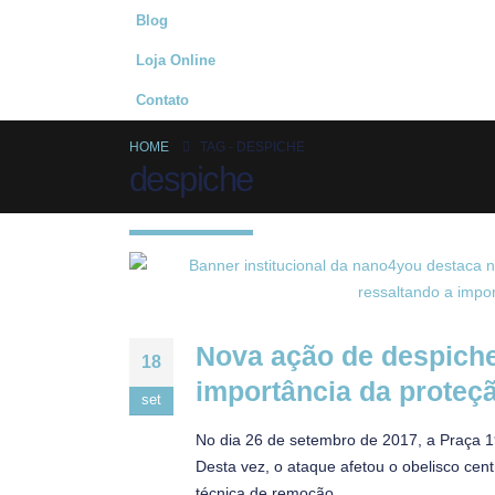
Blog
Loja Online
Contato
HOME
TAG -
DESPICHE
despiche
Nova ação de despiche
18
importância da proteç
set
No dia 26 de setembro de 2017, a Praça 1
Desta vez, o ataque afetou o obelisco cen
técnica de remoção...