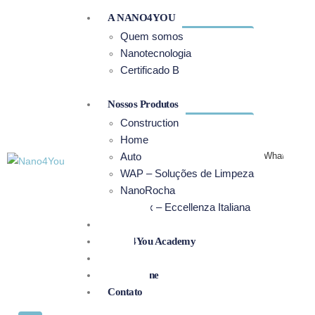
A NANO4YOU
Quem somos
Nanotecnologia
Certificado B
Relatório ESG
Nossos Produtos
Construction
Home
WhatsApp
Auto
WAP – Soluções de Limpeza
NanoRocha
Primax – Eccellenza Italiana
Projetos
Nano4You Academy
Blog
Loja Online
Contato