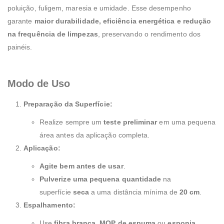
poluição, fuligem, maresia e umidade. Esse desempenho
garante
maior durabilidade, eficiência energética e redução
na frequência de limpezas
, preservando o rendimento dos
painéis.
Modo de Uso
Preparação da Superfície:
Realize sempre um
teste preliminar
em uma pequena
área antes da aplicação completa.
Aplicação:
Agite bem antes de usar
.
Pulverize uma pequena quantidade
na
superfície
seca
a uma distância mínima de
20 cm
.
Espalhamento:
Use
fibra branca
,
MOP de espuma
ou
esponja