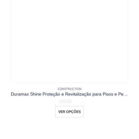
CONSTRUCTION
Duramax Shine Proteção e Revitalização para Pisos e Pedras
Este produto tem várias variantes. As opções podem ser escolhidas na página do produto
0
out of 5
VER OPÇÕES