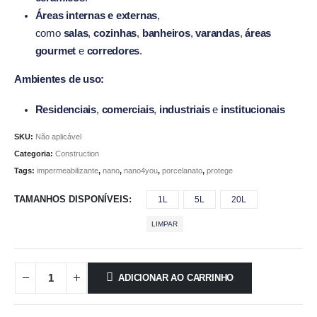
Áreas internas e externas
,
como
salas
,
cozinhas
,
banheiros
,
varandas
,
áreas
gourmet
e
corredores
.
Ambientes de uso:
Residenciais
,
comerciais
,
industriais
e
institucionais
SKU:
Não aplicável
Categoria:
Construction
Tags:
impermeabilizante
,
nano
,
nano4you
,
porcelanato
,
protege
TAMANHOS DISPONÍVEIS
1L
5L
20L
LIMPAR
ADICIONAR AO CARRINHO