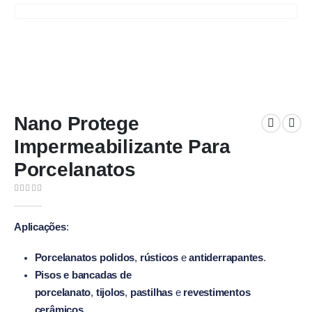
Nano Protege
Impermeabilizante Para
Porcelanatos
0
out of 5
Aplicações
:
Porcelanatos polidos
,
rústicos
e
antiderrapantes
.
Pisos e bancadas de
porcelanato
,
tijolos
,
pastilhas
e
revestimentos
cerâmicos
.