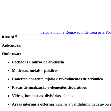
Talco Polidor e Removedor de Cera para Por
0
out of 5
Aplicações
:
Onde usar:
Fachadas
e
muros de alvenaria
Madeiras
,
metais
e
plásticos
Concreto aparente
,
tijolos
e
revestimentos de cerâmica
Placas de sinalização
e
elementos decorativos
Vidros
,
luminárias
,
divisórias
e
lonas
Áreas internas e externas
, sujeitas a
vandalismo urbano
ou