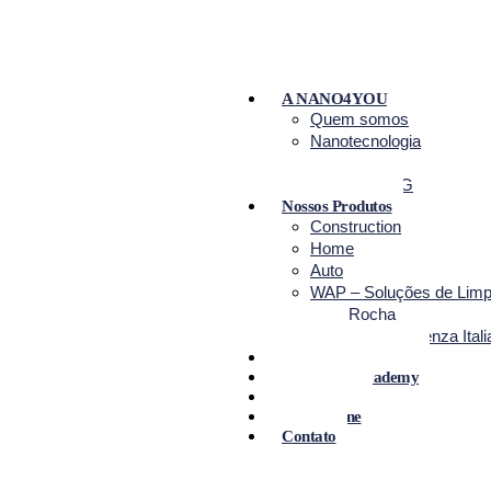
A NANO4YOU
Quem somos
Nanotecnologia
Certificado B
Relatório ESG
Nossos Produtos
Construction
Home
Auto
WAP – Soluções de Lim
NanoRocha
Primax – Eccellenza Ital
Projetos
Nano4You Academy
Blog
Loja Online
Contato