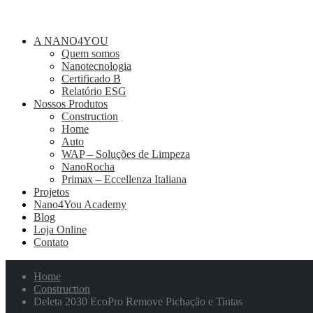
A NANO4YOU
Quem somos
Nanotecnologia
Certificado B
Relatório ESG
Nossos Produtos
Construction
Home
Auto
WAP – Soluções de Limpeza
NanoRocha
Primax – Eccellenza Italiana
Projetos
Nano4You Academy
Blog
Loja Online
Contato
Home
Construction
Deleta 2030 EcoPro Remove Pichação e Tintas